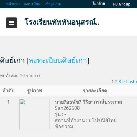
|
โยกย้าย
หน้าแรก
ลงทะเบียน
เข้าสู่ระบบ
FB Group
โรงเรียนทัพทันอนุสรณ์..
ศิษย์เก่า [
ลงทะเบียนศิษย์เก่า
]
พบทั้งหมด 10 รายการ
1
2
3
>
Last ›
ลำดับ
รูปภาพ
รายละเอียด
1
นาย?อธพัช? วิริยาภรณ์ประภาส
San262508
รุ่น : -
สถานที่ทำงาน : บ.ไปรณีย์ไทย
ข้อความ :