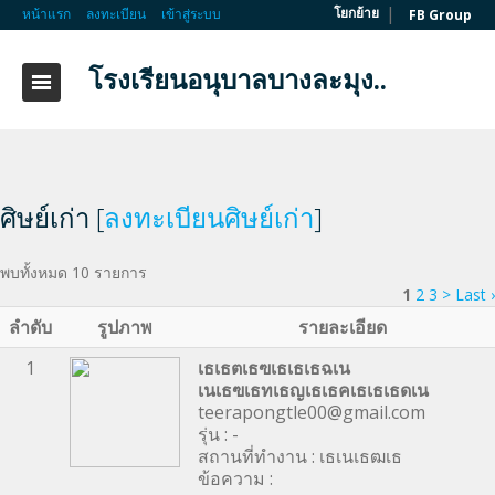
|
โยกย้าย
หน้าแรก
ลงทะเบียน
เข้าสู่ระบบ
FB Group
โรงเรียนอนุบาลบางละมุง..
ศิษย์เก่า [
ลงทะเบียนศิษย์เก่า
]
พบทั้งหมด 10 รายการ
1
2
3
>
Last ›
ลำดับ
รูปภาพ
รายละเอียด
1
เธเธตเธฃเธเธเธฉเน
เนเธฃเธทเธญเธเธคเธเธเธดเน
teerapongtle00@gmail.com
รุ่น : -
สถานที่ทำงาน : เธเนเธฒเธ
ข้อความ :