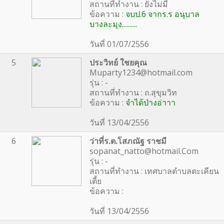
สถานที่ทำงาน : ยังไม่มี
ข้อความ :
จบป.6 จากร.ร อนุบาล
บางละมุง..........
วันที่ 01/07/2556
5
ประวิทย์ ใชยคุณ
Muparty1234@hotmail.com
รุ่น : -
สถานที่ทำงาน : ถ.สุขุมวิท
ข้อความ :
จำได้ป่างอ่าาา
วันที่ 13/04/2556
6
ว่าที่ร.ต.โสภณัฐ ราชมี
sopanat_natto@hotmail.Com
รุ่น : -
สถานที่ทำงาน : เทศบาลตำบลตะเคียน
เตี้ย
ข้อความ :
วันที่ 13/04/2556