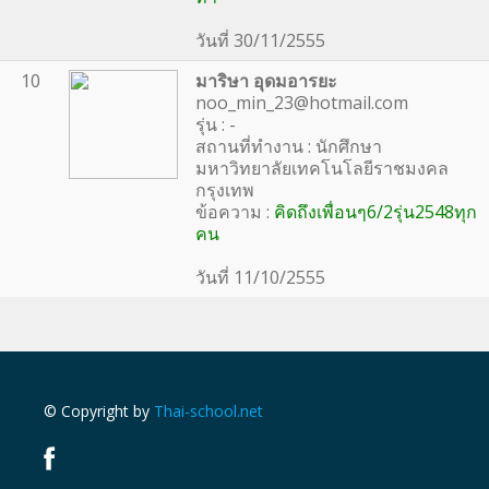
วันที่ 30/11/2555
10
มาริษา อุดมอารยะ
noo_min_23@hotmail.com
รุ่น : -
สถานที่ทำงาน : นักศึกษา
มหาวิทยาลัยเทคโนโลยีราชมงคล
กรุงเทพ
ข้อความ :
คิดถึงเพื่อนๆ6/2รุ่น2548ทุก
คน
วันที่ 11/10/2555
© Copyright by
Thai-school.net