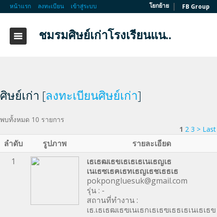
|
โยกย้าย
หน้าแรก
ลงทะเบียน
เข้าสู่ระบบ
FB Group
ชมรมศิษย์เก่าโรงเรียนแน..
ศิษย์เก่า [
ลงทะเบียนศิษย์เก่า
]
พบทั้งหมด 10 รายการ
1
2
3
>
Last 
ลำดับ
รูปภาพ
รายละเอียด
1
เธเธฒเธขเธเธเธเนเธญเธ
เนเธซเธฅเธทเธญเธชเธธเธ
pokpongluesuk@gmail.com
รุ่น : -
สถานที่ทำงาน :
เธ.เธเธฒเธฃเนเธกเธเธฃเธธเธเนเธเธข