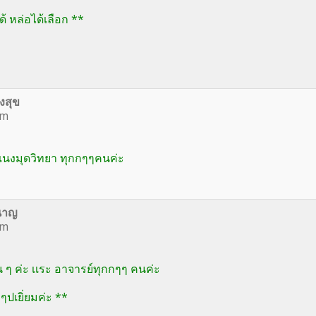
้ หล่อได้เลือก **
งสุข
om
 เเนงมุดวิทยา ทุกกๆๆคนค่ะ
นาญ
om
อน ๆ ค่ะ เเระ อาจารย์ทุกกๆๆ คนค่ะ
ๆปเยิ่ยมค่ะ **