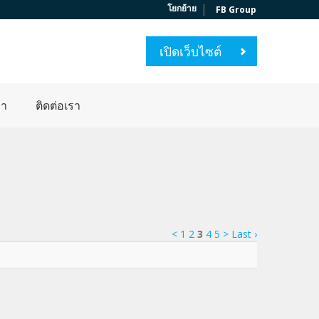
|
โยกย้าย
FB Group
เปิดเว็บไซต์
่า
ติดต่อเรา
<
1
2
3
4
5
>
Last ›