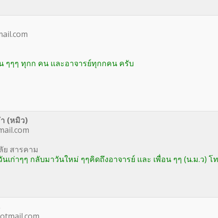
ail.com
ื่อน ๆๆๆ ทุกก คน เเละอาจารย์ทุกกคน ครับ
ำ (หมิว)
ail.com
ลัย สารคาม
นเก่าๆๆ กลับมาวันใหม่ ๆๆคิดถึงอาจารย์ เเละ เพื่อน ๆๆ (น.ม.ว) โ
tmail.com