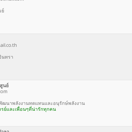
มย์
il.co.th
อินทรา
ูนย์
com
มพัฒนาพลังงานทดแทนและอนุรักษ์พลังงาน
รย์และเพื่อนๆที่น่ารักทุกคน
บัวลา