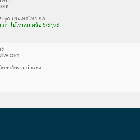
com
uzuyo ประเทศไทย จ.ก.
อนเก่า ไปไหนหมดน๊อ 6/3รุ่น3
ลง
live.com
าวิทยาลัยรามคำแหง