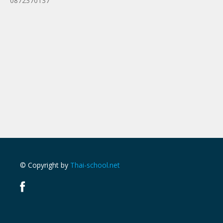
0872370137
© Copyright by
Thai-school.net