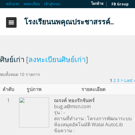
|
โยกย้าย
หน้าแรก
ลงทะเบียน
เข้าสู่ระบบ
FB Group
โรงเรียนนพคุณประชาสรรค์..
ศิษย์เก่า [
ลงทะเบียนศิษย์เก่า
]
พบทั้งหมด 10 รายการ
1
2
3
>
Last ›
ลำดับ
รูปภาพ
รายละเอียด
1
ณรงค์ ทองรักจันทร์
bug.a@msn.com
รุ่น : -
สถานที่ทำงาน : โครงการพัฒนาระบบ
ห้องสมุดอัตโนมัติ Walai AutoLib
ข้อความ :