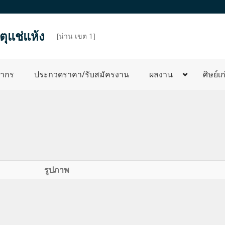
ุแช่แห้ง
d
[น่าน เขต 1]
ลากร
ประกวดราคา/รับสมัครงาน
ผลงาน
ศิษย์เก
รูปภาพ