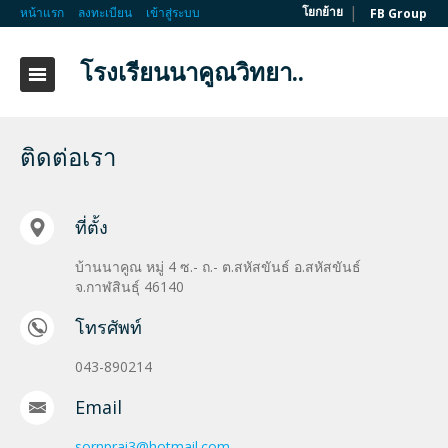
|
โยกย้าย
หน้าแรก
ลงทะเบียน
เข้าสู่ระบบ
FB Group
โรงเรียนนาคูณวิทยา..
ติดต่อเรา
ที่ตั้ง
บ้านนาคูณ หมู่ 4 ซ.- ถ.- ต.สหัสขันธ์ อ.สหัสขันธ์
จ.กาฬสินธุ์ 46140
โทรศัพท์
043-890214
Email
sornprai3@hotmail.com