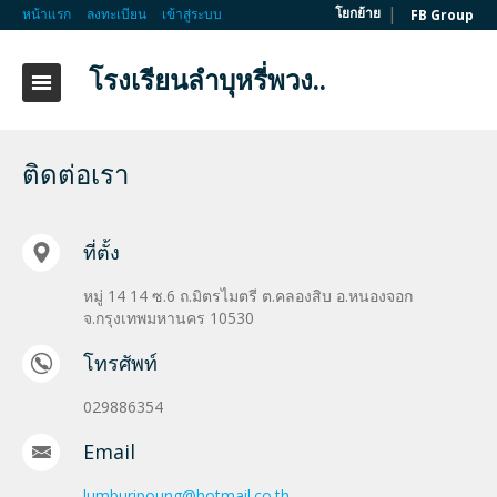
|
โยกย้าย
หน้าแรก
ลงทะเบียน
เข้าสู่ระบบ
FB Group
โรงเรียนลำบุหรี่พวง..
ติดต่อเรา
ที่ตั้ง
หมู่ 14 14 ซ.6 ถ.มิตรไมตรี ต.คลองสิบ อ.หนองจอก
จ.กรุงเทพมหานคร 10530
โทรศัพท์
029886354
Email
lumburipoung@hotmail.co.th