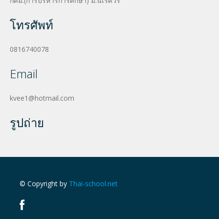
กศม.(การบริหารการศึกษา) ม.นเรศวร
โทรศัพท์
0816740078
Email
kvee1@hotmail.com
รูปถ่าย
© Copyright by
Thai-school.net