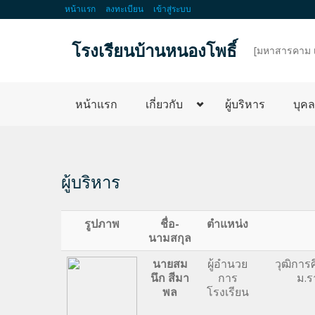
หน้าแรก
ลงทะเบียน
เข้าสู่ระบบ
โรงเรียนบ้านหนองโพธิ์
d
[มหาสารคาม 
หน้าแรก
เกี่ยวกับ
ผู้บริหาร
บุค
ผู้บริหาร
รูปภาพ
ชื่อ-
ตำแหน่ง
นามสกุล
นายสม
ผู้อำนวย
วุฒิการ
นึก สีมา
การ
ม.ร
พล
โรงเรียน