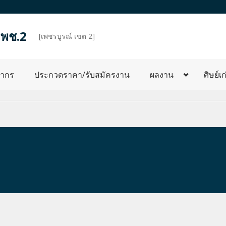
.พช.2
d
[เพชรบูรณ์ เขต 2]
ลากร
ประกวดราคา/รับสมัครงาน
ผลงาน
ศิษย์เก