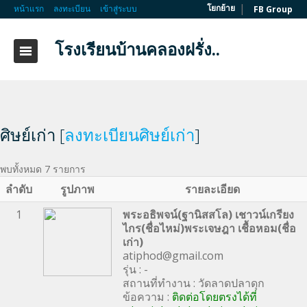
|
โยกย้าย
หน้าแรก
ลงทะเบียน
เข้าสู่ระบบ
FB Group
โรงเรียนบ้านคลองฝรั่ง..
ศิษย์เก่า [
ลงทะเบียนศิษย์เก่า
]
พบทั้งหมด 7 รายการ
ลำดับ
รูปภาพ
รายละเอียด
1
พระอธิพจน์(ฐานิสสโล) เชาวน์เกรียง
ไกร(ชื่อไหม่)พระเจษฎา เชื้อหอม(ชื่อ
เก่า)
atiphod@gmail.com
รุ่น : -
สถานที่ทำงาน : วัดลาดปลาดุก
ข้อความ :
ติดต่อโดยตรงได้ที่