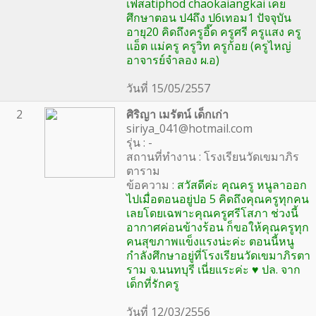
เฟสatiphod chaokaiangkai เคย
ศึกษาตอน ป4ถึง ป6เทอม1 ปัจจุบัน
อายุ20 คิดถึงครูอี๊ด ครูศรี ครูแสง ครู
แอ็ต แม่ครู ครูวิท ครูก้อย (ครูไหญ่
อาจารย์จำลอง ผ.อ)
วันที่ 15/05/2557
2
ศิริญา เมรัตน์ เด็กเก่า
siriya_041@hotmail.com
รุ่น : -
สถานที่ทำงาน : โรงเรียนวัดเขมาภิร
ตาราม
ข้อความ :
สวัสดีค่ะ คุณครู หนูลาออก
ไปเมื่อตอนอยู่ปอ 5 คิดถึงคุณครูทุกคน
เลยโดยเฉพาะคุณครูศรีโสภา ช่วงนี้
อากาศค่อนข้างร้อน ก็ขอให้คุณครูทุก
คนสุขภาพแข็งแรงน่ะค่ะ ตอนนี้หนู
กำลังศึกษาอยู่ที่โรงเรียนวัดเขมาภิรตา
ราม จ.นนทบุรี เนี่ยแระค่ะ ♥ ปล. จาก
เด็กที่รักครู
วันที่ 12/03/2556