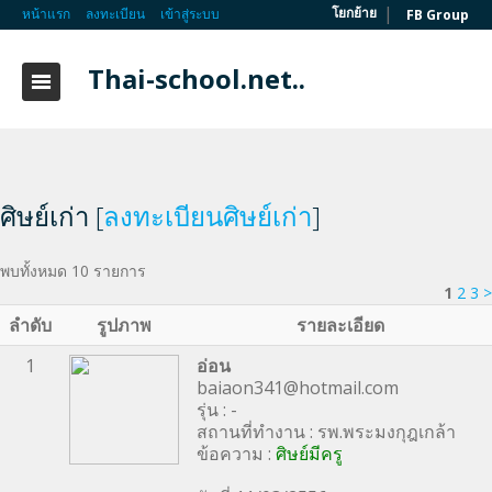
|
โยกย้าย
หน้าแรก
ลงทะเบียน
เข้าสู่ระบบ
FB Group
Thai-school.net..
ศิษย์เก่า [
ลงทะเบียนศิษย์เก่า
]
พบทั้งหมด 10 รายการ
1
2
3
>
ลำดับ
รูปภาพ
รายละเอียด
1
อ่อน
baiaon341@hotmail.com
รุ่น : -
สถานที่ทำงาน : รพ.พระมงกุฎเกล้า
ข้อความ :
ศิษย์มีครู