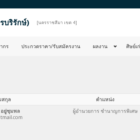
บริรักษ์)
d
[นครราชสีมา เขต 4]
ลากร
ประกวดราคา/รับสมัครงาน
ผลงาน
ศิษย์เก
มสกุล
ตำแหน่ง
อยู่ชุมพล
ผู้อำนวยการ ชำนาญการพิเศษ
mail.com