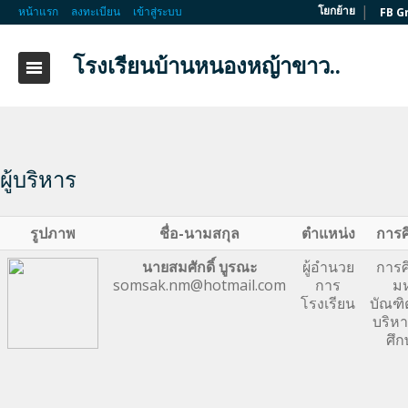
|
โยกย้าย
หน้าแรก
ลงทะเบียน
เข้าสู่ระบบ
FB G
โรงเรียนบ้านหนองหญ้าขาว..
ผู้บริหาร
รูปภาพ
ชื่อ-นามสกุล
ตำแหน่ง
การศ
นายสมศักดิ์ บูรณะ
ผู้อำนวย
การศ
somsak.nm@hotmail.com
การ
ม
โรงเรียน
บัณฑิ
บริห
ศึก