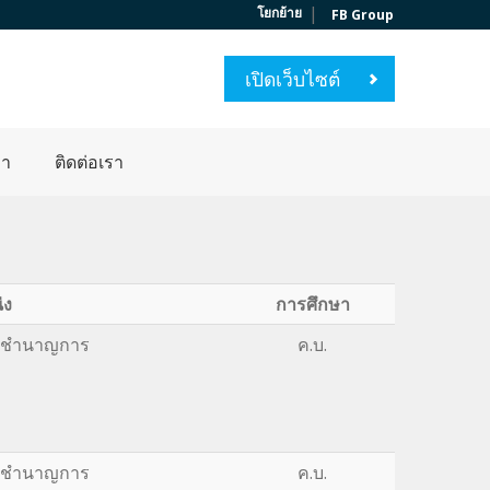
|
โยกย้าย
FB Group
เปิดเว็บไซต์
่า
ติดต่อเรา
่ง
การศึกษา
รูชำนาญการ
ค.บ.
รูชำนาญการ
ค.บ.