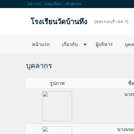
หน้าแรก
ลงทะเบียน
เข้าสู่ระบบ
โรงเรียนวัดบ้านทึง
d
[สุพรรณบุรี เขต 3]
หน้าแรก
เกี่ยวกับ
ผู้บริหาร
บุค
บุคลากร
รูปภาพ
ชื
นางน
นางมณฑ