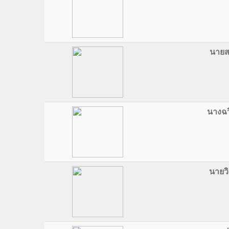
นายสม
นางฉว
นายวิ