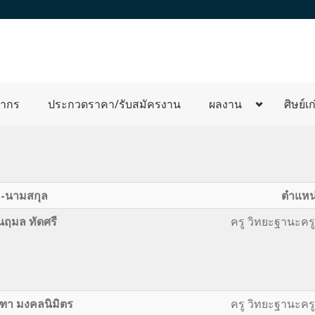
ลากร
ประกวดราคา/รับสมัครงาน
ผลงาน
ศิษย์เก
่อ-นามสกุล
ตำแหน
ฤมล ทัดศรี
ครู วิทยะฐานะค
า มงคลนิมิตร
ครู วิทยะฐานะค