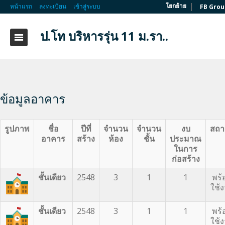
|
โยกย้าย
หน้าแรก
ลงทะเบียน
เข้าสู่ระบบ
FB Grou
ป.โท บริหารรุ่น 11 ม.รา..
ข้อมูลอาคาร
รูปภาพ
ชื่อ
ปีที่
จำนวน
จำนวน
งบ
สถา
อาคาร
สร้าง
ห้อง
ชั้น
ประมาณ
ในการ
ก่อสร้าง
ชั้นเดียว
2548
3
1
1
พร้
ใช้
ชั้นเดียว
2548
3
1
1
พร้
ใช้