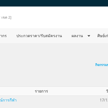
 เขต 2]
ลากร
ประกวดราคา/รับสมัครงาน
ผลงาน
ศิษย์เก
กิจกรรม
รายการ
ว
ณ์การกีฬา
17/1